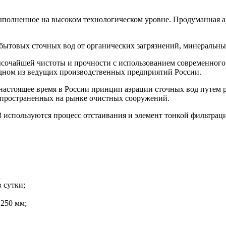
ыполненное на высоком технологическом уровне. Продуманная а
-бытовых сточных вод от органических загрязнений, минеральн
ысочайшей чистоты и прочности с использованием современного
дном из ведущих производственных предприятий России.
настоящее время в России принцип аэрации сточных вод путем 
аспространенных на рынке очистных сооружений.
3 используются процесс отстаивания и элемент тонкой фильтрац
;
тки;
0 мм;