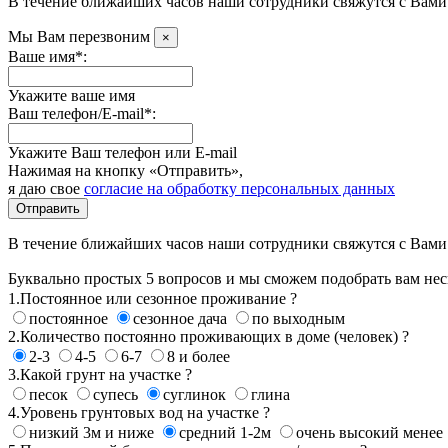
В течение ближайших часов наши сотрудники свяжутся с Вами.
Мы Вам перезвоним
×
Ваше имя*:
Укажите ваше имя
Ваш телефон/E-mail*:
Укажите Ваш телефон или E-mail
Нажимая на кнопку «Отправить»,
я даю свое
согласие на обработку персональных данных
Отправить
В течение ближайших часов наши сотрудники свяжутся с Вами.
Буквально простых 5 вопросов и мы сможем подобрать вам нес
1.Постоянное или сезонное проживание ?
постоянное
сезонное дача
по выходным
2.Количество постоянно проживающих в доме (человек) ?
2-3
4-5
6-7
8 и более
3.Какой грунт на участке ?
песок
супесь
суглинок
глина
4.Уровень грунтовых вод на участке ?
низкий 3м и ниже
средний 1-2м
очень высокий менее