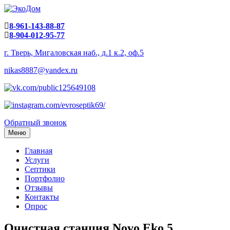
8-961-143-88-87
8-904-012-95-77
г. Тверь, Мигаловская наб., д.1 к.2, оф.5
nikas8887@yandex.ru
Обратный звонок
Меню
Главная
Услуги
Септики
Портфолио
Отзывы
Контакты
Опрос
Очистная станция Novo Eko 5