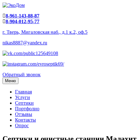
8-961-143-88-87
8-904-012-95-77
г. Тверь, Мигаловская наб., д.1 к.2, оф.5
nikas8887@yandex.ru
Обратный звонок
Меню
Главная
Услуги
Септики
Портфолио
Отзывы
Контакты
Опрос
Септики и очистные станции Малахит