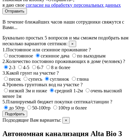
я даю свое
согласие на обработку персональных данных
Отправить
В течение ближайших часов наши сотрудники свяжутся с
Вами...
Буквально простых 5 вопросов и мы сможем подобрать вам
несколько вариантов септиков:
×
1.Постоянное или сезонное проживание ?
постоянное
сезонное дача
по выходным
2.Количество постоянно проживающих в доме (человек) ?
2-3
4-5
6-7
8 и более
3.Какой грунт на участке ?
песок
супесь
суглинок
глина
4.Уровень грунтовых вод на участке ?
низкий 3м и ниже
средний 1-2м
очень высокий
менее 1м
5.Планируемый бюджет покупки септика/станции ?
до 50тр
50-100тр
100тр и более
Подобрать
Подходящие Вам варианты:
×
Автономная канализация Alta Bio 3