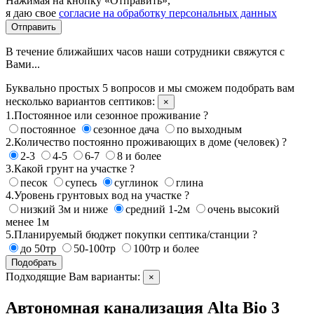
Нажимая на кнопку «Отправить»,
я даю свое
согласие на обработку персональных данных
Отправить
В течение ближайших часов наши сотрудники свяжутся с
Вами...
Буквально простых 5 вопросов и мы сможем подобрать вам
несколько вариантов септиков:
×
1.Постоянное или сезонное проживание ?
постоянное
сезонное дача
по выходным
2.Количество постоянно проживающих в доме (человек) ?
2-3
4-5
6-7
8 и более
3.Какой грунт на участке ?
песок
супесь
суглинок
глина
4.Уровень грунтовых вод на участке ?
низкий 3м и ниже
средний 1-2м
очень высокий
менее 1м
5.Планируемый бюджет покупки септика/станции ?
до 50тр
50-100тр
100тр и более
Подобрать
Подходящие Вам варианты:
×
Автономная канализация Alta Bio 3