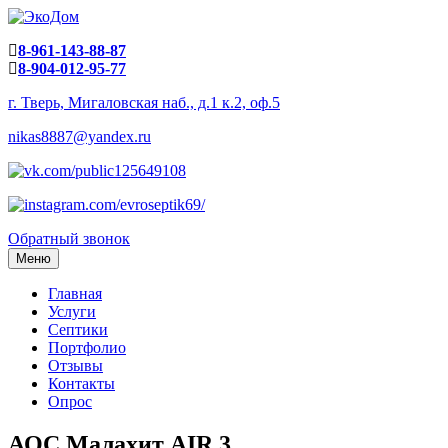
8-961-143-88-87
8-904-012-95-77
г. Тверь, Мигаловская наб., д.1 к.2, оф.5
nikas8887@yandex.ru
Обратный звонок
Меню
Главная
Услуги
Септики
Портфолио
Отзывы
Контакты
Опрос
АОС Малахит AIR 3