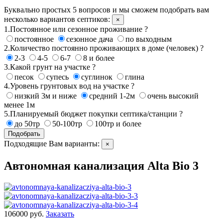
Буквально простых 5 вопросов и мы сможем подобрать вам
несколько вариантов септиков:
×
1.Постоянное или сезонное проживание ?
постоянное
сезонное дача
по выходным
2.Количество постоянно проживающих в доме (человек) ?
2-3
4-5
6-7
8 и более
3.Какой грунт на участке ?
песок
супесь
суглинок
глина
4.Уровень грунтовых вод на участке ?
низкий 3м и ниже
средний 1-2м
очень высокий
менее 1м
5.Планируемый бюджет покупки септика/станции ?
до 50тр
50-100тр
100тр и более
Подобрать
Подходящие Вам варианты:
×
Автономная канализация Alta Bio 3
106000 руб.
Заказать